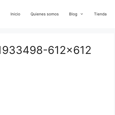
Inicio
Quienes somos
Blog
Tienda
71933498-612×612