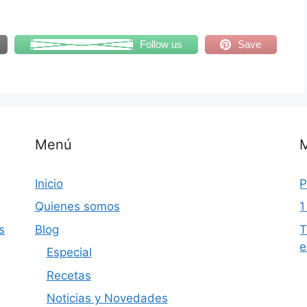
Follow us
Save
Menú
Inicio
P
Quienes somos
1
s
Blog
T
e
Especial
Recetas
Noticias y Novedades