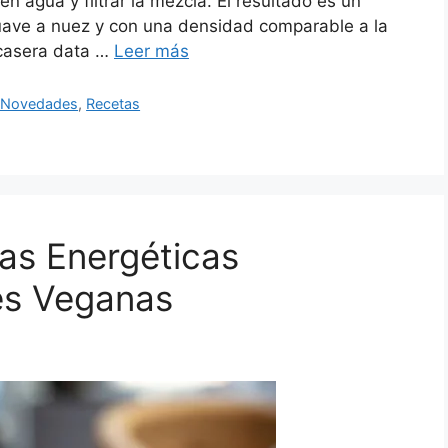
 en agua y filtrar la mezcla. El resultado es un
 suave a nuez y con una densidad comparable a la
 casera data …
Leer más
y Novedades
,
Recetas
as Energéticas
es Veganas