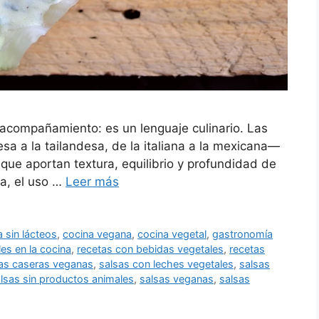
n acompañamiento: es un lenguaje culinario. Las
a a la tailandesa, de la italiana a la mexicana—
que aportan textura, equilibrio y profundidad de
a, el uso …
Leer más
a sin lácteos
,
cocina vegana
,
cocina vegetal
,
gastronomía
es en la cocina
,
recetas con bebidas vegetales
,
recetas
as caseras veganas
,
salsas con leches vegetales
,
salsas
lsas sin productos animales
,
salsas veganas
,
salsas