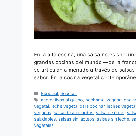
En la alta cocina, una salsa no es solo u
grandes cocinas del mundo —de la frances
se articulan a menudo a través de salsas 
sabor. En la cocina vegetal contemporáne
Especial
,
Recetas
alternativas al queso
,
bechamel vegana
,
cocin
vegetal
,
leche vegetal para cocinar
,
leches vegetal
veganas
,
salsa de anacardos
,
salsa de coco
,
sals
saludables
,
salsas sin lácteos
,
salsas sin leche
,
sa
vegetales