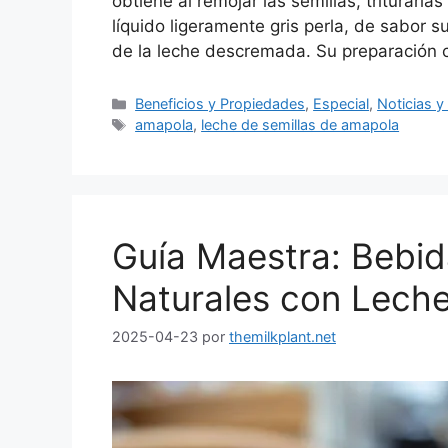
obtiene al remojar las semillas, triturarlas
líquido ligeramente gris perla, de sabor
de la leche descremada. Su preparación
Beneficios y Propiedades
,
Especial
,
Noticias 
amapola
,
leche de semillas de amapola
Guía Maestra: Bebid
Naturales con Lech
2025-04-23
por
themilkplant.net