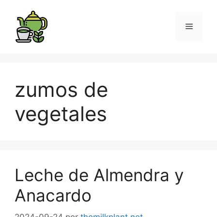
zumos de
vegetales
Leche de Almendra y
Anacardo
2024-09-24
por
themilkplant.net