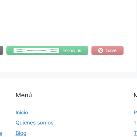
Follow us
Save
Menú
Inicio
P
Quienes somos
1
s
Blog
T