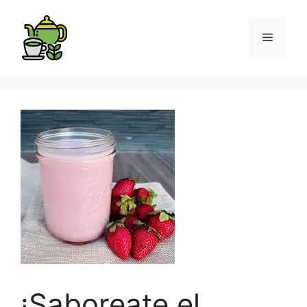
¡Saboreate el