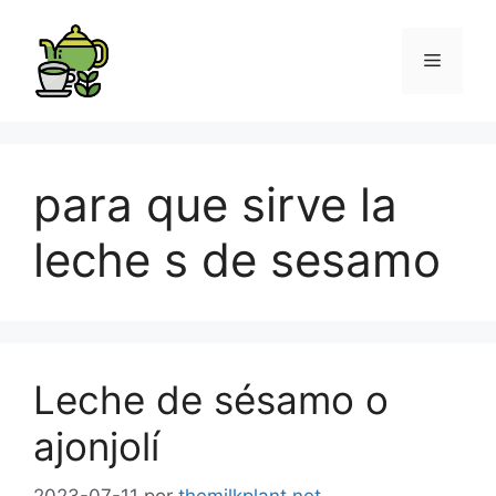
para que sirve la
leche s de sesamo
Leche de sésamo o
ajonjolí
2023-07-11
por
themilkplant.net